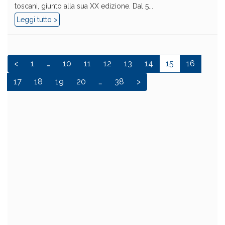
toscani, giunto alla sua XX edizione. Dal 5...
Leggi tutto >
<
1
…
10
11
12
13
14
15
16
17
18
19
20
…
38
>