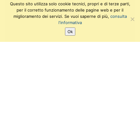
Questo sito utilizza solo cookie tecnici, propri e di terze parti,
per il corretto funzionamento delle pagine web e per il
miglioramento dei servizi. Se vuoi saperne di più,
consulta
l'informativa
Ok
SEGUICI SU:
T
F
I
Y
w
a
n
o
i
c
s
u