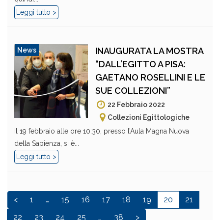
Leggi tutto >
INAUGURATA LA MOSTRA
News
“DALL’EGITTO A PISA:
GAETANO ROSELLINI E LE
SUE COLLEZIONI”
22 Febbraio 2022
Collezioni Egittologiche
Il 19 febbraio alle ore 10:30, presso l’Aula Magna Nuova
della Sapienza, si è...
Leggi tutto >
<
1
…
15
16
17
18
19
20
21
22
23
24
25
…
38
>