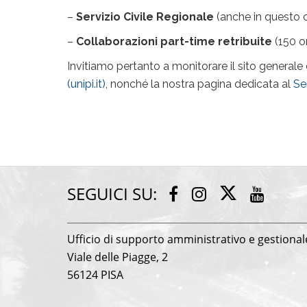
–
Servizio Civile Regionale
(anche in questo 
–
Collaborazioni part-time retribuite
(150 or
Invitiamo pertanto a monitorare il sito generale d
(unipi.it)
, nonché la nostra pagina dedicata al
Se
SEGUICI SU:
T
F
I
Y
w
a
n
o
i
c
s
u
Ufficio di supporto amministrativo e gestional
t
e
t
t
Viale delle Piagge, 2
t
b
a
u
e
56124 PISA
o
g
b
r
o
r
e