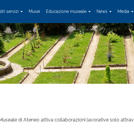
stri servizi
Musei
Educazione museale
News
Media
a Museale di Ateneo attiva collaborazioni lavorative solo attra