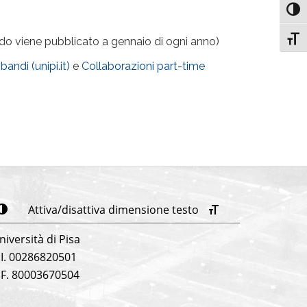
Attiv
Attiv
bando viene pubblicato a gennaio di ogni anno)
bandi (unipi.it)
e
Collaborazioni part-time
Attiva/disattiva dimensione testo
niversità di Pisa
.I. 00286820501
.F. 80003670504