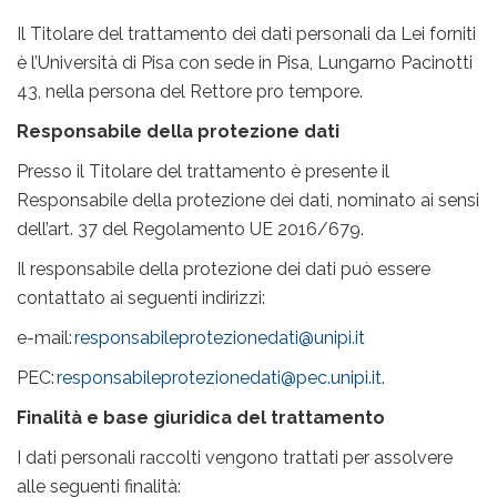
Il Titolare del trattamento dei dati personali da Lei forniti
è l’Università di Pisa con sede in Pisa, Lungarno Pacinotti
43, nella persona del Rettore pro tempore.
Responsabile della protezione dati
Presso il Titolare del trattamento è presente il
Responsabile della protezione dei dati, nominato ai sensi
dell’art. 37 del Regolamento UE 2016/679.
Il responsabile della protezione dei dati può essere
contattato ai seguenti indirizzi:
e-mail:
responsabileprotezionedati@unipi.it
PEC:
responsabileprotezionedati@pec.unipi.it
.
Finalità e base giuridica del trattamento
I dati personali raccolti vengono trattati per assolvere
alle seguenti finalità: