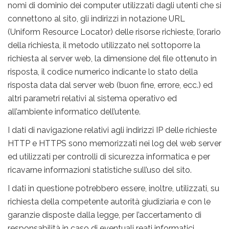
nomi di dominio dei computer utilizzati dagli utenti che si
connettono al sito, gli indirizzi in notazione URL
(Uniform Resource Locator) delle risorse richieste, l’orario
della richiesta, il metodo utilizzato nel sottoporre la
richiesta al server web, la dimensione del file ottenuto in
risposta, il codice numerico indicante lo stato della
risposta data dal server web (buon fine, errore, ecc.) ed
altri parametri relativi al sistema operativo ed
all’ambiente informatico dell’utente.
I dati di navigazione relativi agli indirizzi IP delle richieste
HTTP e HTTPS sono memorizzati nei log del web server
ed utilizzati per controlli di sicurezza informatica e per
ricavarne informazioni statistiche sull’uso del sito.
I dati in questione potrebbero essere, inoltre, utilizzati, su
richiesta della competente autorità giudiziaria e con le
garanzie disposte dalla legge, per l’accertamento di
responsabilità in caso di eventuali reati informatici