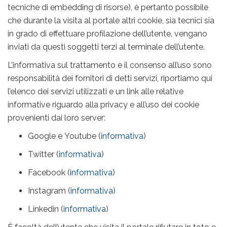
tecniche di embedding di risorse), è pertanto possibile
che durante la visita al portale altri cookie, sia tecnici sia
in grado di effettuare profilazione dell’utente, vengano
inviati da questi soggetti terzi al terminale dell’utente.
L’informativa sul trattamento e il consenso all’uso sono
responsabilità dei fornitori di detti servizi, riportiamo qui
l’elenco dei servizi utilizzati e un link alle relative
informative riguardo alla privacy e all’uso dei cookie
provenienti dai loro server:
Google e Youtube (
informativa
)
Twitter (
informativa
)
Facebook (
informativa
)
Instagram (
informativa
)
Linkedin (
informativa
)