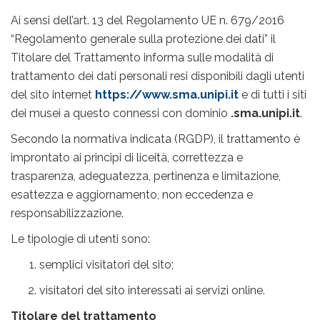
Ai sensi dell’art. 13 del Regolamento UE n. 679/2016
“Regolamento generale sulla protezione dei dati” il
Titolare del Trattamento informa sulle modalità di
trattamento dei dati personali resi disponibili dagli utenti
del sito internet
https://www.sma.unipi.it
e di tutti i siti
dei musei a questo connessi con dominio
.sma.unipi.it
.
Secondo la normativa indicata (RGDP), il trattamento è
improntato ai principi di liceità, correttezza e
trasparenza, adeguatezza, pertinenza e limitazione,
esattezza e aggiornamento, non eccedenza e
responsabilizzazione.
Le tipologie di utenti sono:
semplici visitatori del sito;
visitatori del sito interessati ai servizi online.
Titolare del trattamento