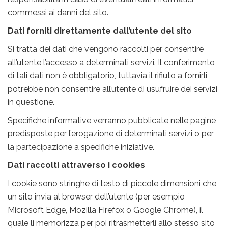
commessi ai danni del sito.
Dati forniti direttamente dall’utente del sito
Si tratta dei dati che vengono raccolti per consentire
all’utente l’accesso a determinati servizi. Il conferimento
di tali dati non è obbligatorio, tuttavia il rifiuto a fornirli
potrebbe non consentire all’utente di usufruire dei servizi
in questione.
Specifiche informative verranno pubblicate nelle pagine
predisposte per l’erogazione di determinati servizi o per
la partecipazione a specifiche iniziative.
Dati raccolti attraverso i cookies
I cookie sono stringhe di testo di piccole dimensioni che
un sito invia al browser dell’utente (per esempio
Microsoft Edge, Mozilla Firefox o Google Chrome), il
quale li memorizza per poi ritrasmetterli allo stesso sito