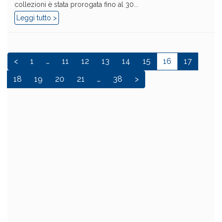
collezioni è stata prorogata fino al 30...
Leggi tutto >
<
1
…
11
12
13
14
15
16
17
18
19
20
21
…
38
>