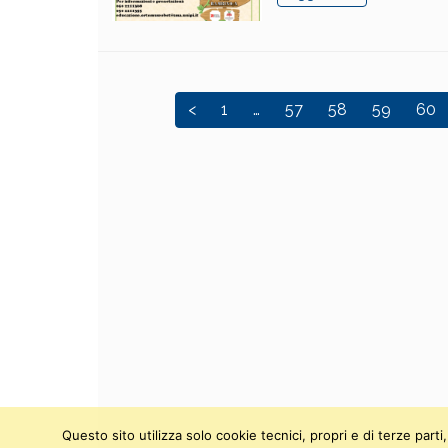
<
1
…
57
58
59
60
Questo sito utilizza solo cookie tecnici, propri e di terze par