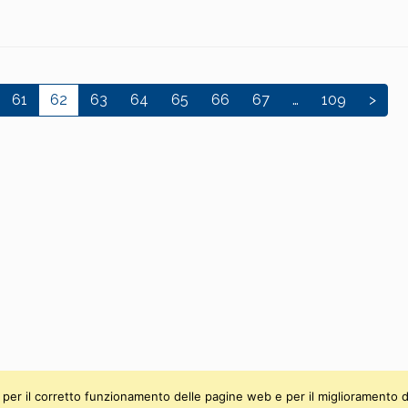
61
62
63
64
65
66
67
…
109
>
ti, per il corretto funzionamento delle pagine web e per il miglioramento d