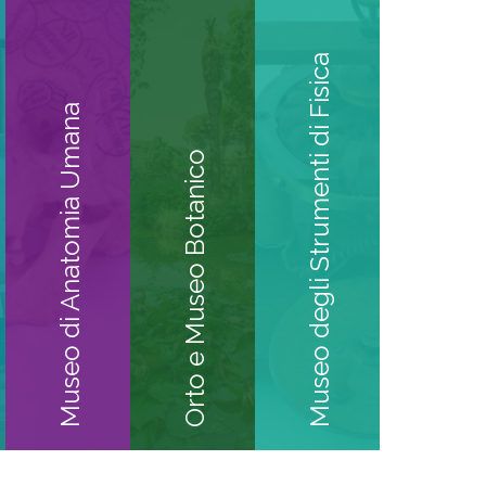
Museo degli Strumenti di Fisica
Museo di Anatomia Umana
Orto e Museo Botanico