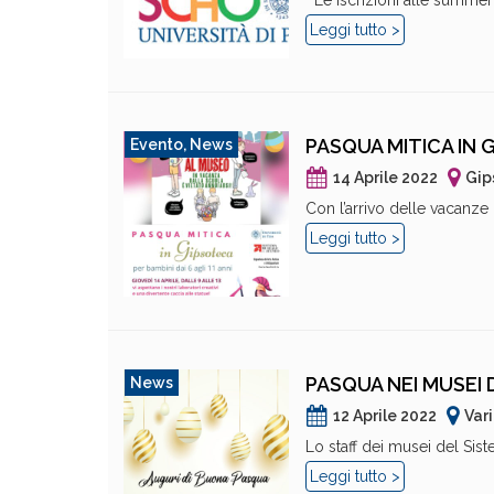
Le iscrizioni alle summer 
Leggi tutto >
PASQUA MITICA IN
Evento
,
News
14 Aprile 2022
Gip
Con l’arrivo delle vacanze
Leggi tutto >
PASQUA NEI MUSEI 
News
12 Aprile 2022
Var
Lo staff dei musei del Sis
Leggi tutto >