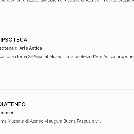
school, organizzate dal Sistema Museale di Ateneo, in collaborazione
 GIPSOTECA
soteca di Arte Antica
 pasquali torna S-Passo al Museo. La Gipsoteca d’Arte Antica propone.
DI ATENEO
i musei
tema Museale di Ateneo vi augura Buona Pasqua e vi...