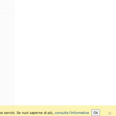
ei servizi. Se vuoi saperne di più,
consulta l'informativa
Ok