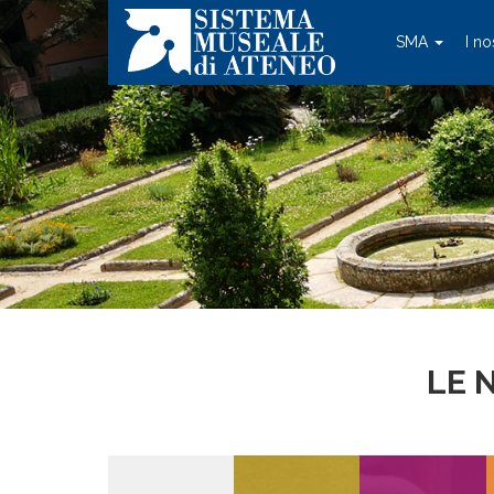
SMA
I no
LE 