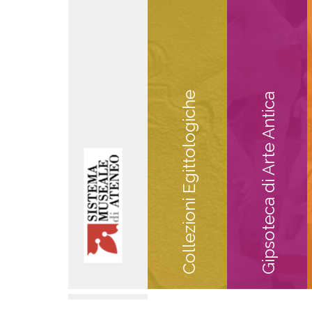
Collezioni Egittologiche
Gipsoteca di Arte Antica