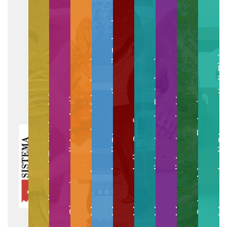
Museo degli Strumenti per il Calcolo
Museo degli Strumenti di
Museo di Anatomia Patologica
Museo Anatomico Veterinario
Museo di Anatomia Umana
Collezioni Egittologiche
Gipsoteca di Arte Antica
Orto e Museo Botanico
Museo della Grafica