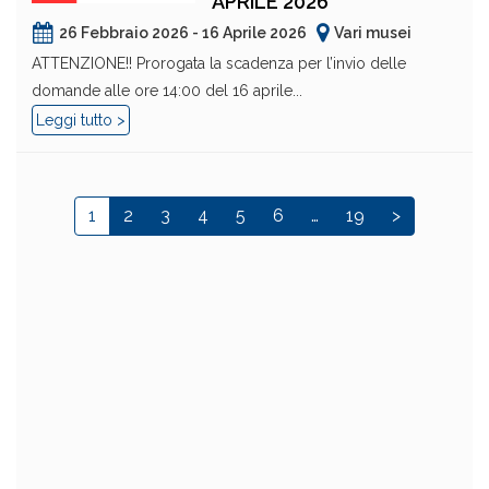
APRILE 2026
26 Febbraio 2026 - 16 Aprile 2026
Vari musei
ATTENZIONE!! Prorogata la scadenza per l’invio delle
domande alle ore 14:00 del 16 aprile...
Leggi tutto >
1
2
3
4
5
6
…
19
>