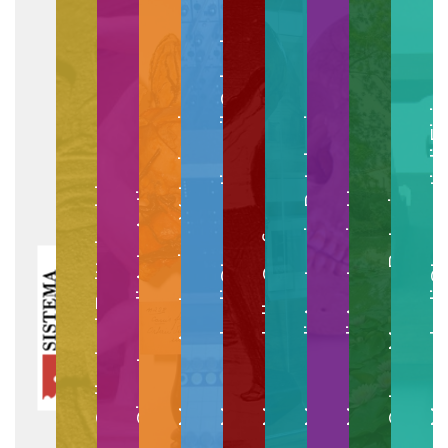
Museo degli Strumenti per il Calcolo
Museo degli Strumenti di
Museo di Anatomia Patologica
Museo Anatomico Veterinario
Museo di Anatomia Umana
Collezioni Egittologiche
Gipsoteca di Arte Antica
Orto e Museo Botanico
Museo della Grafica