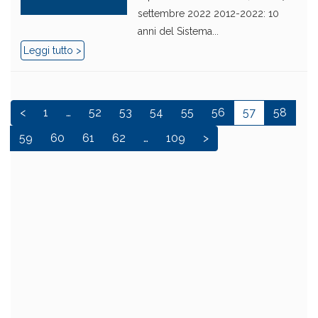
settembre 2022 2012-2022: 10
anni del Sistema...
Leggi tutto >
<
1
…
52
53
54
55
56
57
58
59
60
61
62
…
109
>