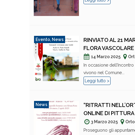
Leggi tutto >
RINVIATO AL 21 MA
Evento
,
News
FLORA VASCOLARE 
14 Marzo 2025
Ort
In occasione dell’Incontro
vivono nel Comune...
Leggi tutto >
“RITRATTI NELL’OR
News
ONLINE DI PITTUR
3 Marzo 2025
Orto
Proseguono gli appuntament