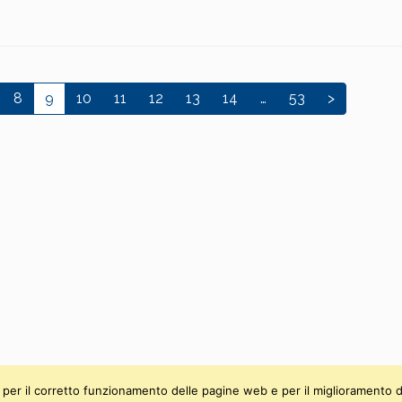
8
9
10
11
12
13
14
…
53
>
ti, per il corretto funzionamento delle pagine web e per il miglioramento d