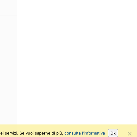
ei servizi. Se vuoi saperne di più,
consulta l'informativa
Ok