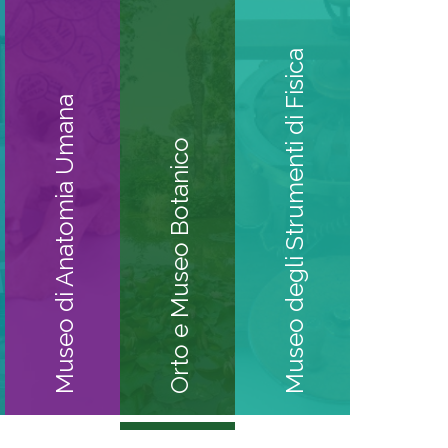
Museo degli Strumenti di Fisica
Museo di Anatomia Umana
Orto e Museo Botanico