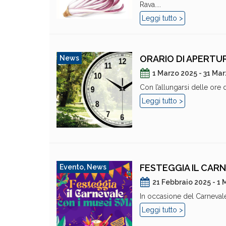
Rava....
Leggi tutto >
ORARIO DI APERTU
News
1 Marzo 2025 - 31 Ma
Con l’allungarsi delle ore 
Leggi tutto >
FESTEGGIA IL CARN
Evento
,
News
21 Febbraio 2025 - 1
In occasione del Carnevale
Leggi tutto >