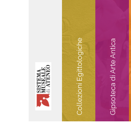
Collezioni Egittologiche
Gipsoteca di Arte Antica