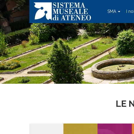
SMA
I no
LE 