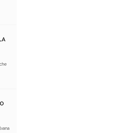
LA
 che
SO
ilvana