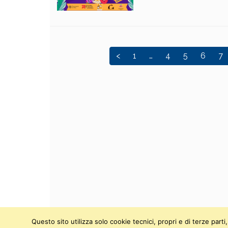
<
1
…
4
5
6
7
Questo sito utilizza solo cookie tecnici, propri e di terze par