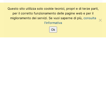
Questo sito utilizza solo cookie tecnici, propri e di terze parti,
per il corretto funzionamento delle pagine web e per il
miglioramento dei servizi. Se vuoi saperne di più,
consulta
l'informativa
Ok
SEGUICI SU:
T
F
I
Y
w
a
n
o