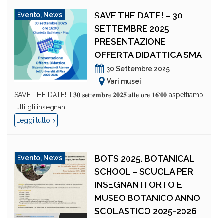
SAVE THE DATE! – 30
Evento
,
News
SETTEMBRE 2025
PRESENTAZIONE
OFFERTA DIDATTICA SMA
30 Settembre 2025
Vari musei
SAVE THE DATE! il 𝟑𝟎 𝐬𝐞𝐭𝐭𝐞𝐦𝐛𝐫𝐞 𝟐𝟎𝟐𝟓 𝐚𝐥𝐥𝐞 𝐨𝐫𝐞 𝟏𝟔:𝟎𝟎 aspettiamo
tutti gli insegnanti...
Leggi tutto >
BOTS 2025. BOTANICAL
Evento
,
News
SCHOOL – SCUOLA PER
INSEGNANTI ORTO E
MUSEO BOTANICO ANNO
SCOLASTICO 2025-2026