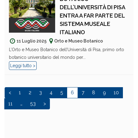
DELL’UNIVERSITÀ DI PISA
ENTRA A FAR PARTE DEL
SISTEMA MUSEALE
ITALIANO
11 Luglio 2025
Orto e Museo Botanico
L’Orto e Museo Botanico dell’Università di Pisa, primo orto
botanico universitario del mondo per...
Leggi tutto >
<
1
2
3
4
5
6
7
8
9
10
11
…
53
>