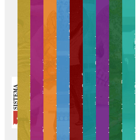
Museo degli Strumenti per il Calcolo
Museo degli Strumenti di
Museo di Anatomia Patologica
Museo Anatomico Veterinario
Museo di Anatomia Umana
Collezioni Egittologiche
Gipsoteca di Arte Antica
Orto e Museo Botanico
Museo della Grafica