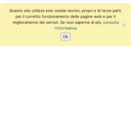
Questo sito utilizza solo cookie tecnici, propri e di terze parti,
per il corretto funzionamento delle pagine web e per il
miglioramento dei servizi. Se vuoi saperne di più,
consulta
l'informativa
Ok
SEGUICI SU:
T
F
I
Y
w
a
n
o