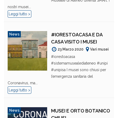
Museale di Ateneo diventa SMArt. I
nostri musei...
Leggi tutto >
#IORESTOACASA E DA
News
CASA VISITO I MUSEI
23 Marzo 2020
Vari musei
#iorestoacasa
#sistemamusealediateneo #unipi
#unipisa I musei sono chiusi per
l’emergenza sanitaria del
Coronavirus, ma...
Leggi tutto >
MUSEI E ORTO BOTANICO
News
CHIUSI