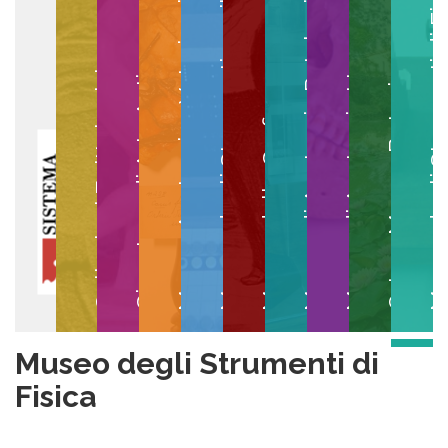
Museo degli Strumenti per il Calcolo
Museo degli Strumenti di
Museo di Anatomia Patologica
Museo Anatomico Veterinario
Museo di Anatomia Umana
Collezioni Egittologiche
Gipsoteca di Arte Antica
Orto e Museo Botanico
Museo della Grafica
Museo degli Strumenti di
Fisica