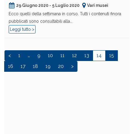
29 Giugno 2020 - 5 Luglio 2020
Vari musei
Ecco quelli della settimana in corso. Tutti i contenuti finora
pubblicati sono consultabili alla...
Leggi tutto >
<
1
…
9
10
11
12
13
14
15
16
17
18
19
20
>