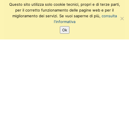
Questo sito utilizza solo cookie tecnici, propri e di terze parti,
per il corretto funzionamento delle pagine web e per il
miglioramento dei servizi. Se vuoi saperne di più,
consulta
l'informativa
Ok
SEGUICI SU:
T
F
I
Y
w
a
n
o