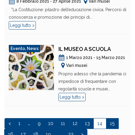
8 Febbraio 2021 - 27 Aprile 2021
Vari musei
“La Costituzione: pilastro dell’educazione civica. Percorsi di
conoscenza e promozione dei principi di...
Leggi tutto >
IL MUSEO A SCUOLA
Evento
,
News
1 Marzo 2021 - 15 Marzo 2021
Vari musei
Proprio adesso che la pandemia ci
impedisce di frequentare con
regolarità scuole e musei...
Leggi tutto >
<
1
…
9
10
11
12
13
14
15
16
17
18
19
…
22
>