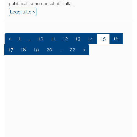
pubblicati sono consultabili alla...
Leggi tutto >
<
1
…
10
11
12
13
14
15
16
17
18
19
20
…
22
>