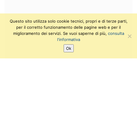
Questo sito utilizza solo cookie tecnici, propri e di terze parti,
per il corretto funzionamento delle pagine web e per il
miglioramento dei servizi. Se vuoi saperne di più,
consulta
l'informativa
Ok
SEGUICI SU:
T
F
I
Y