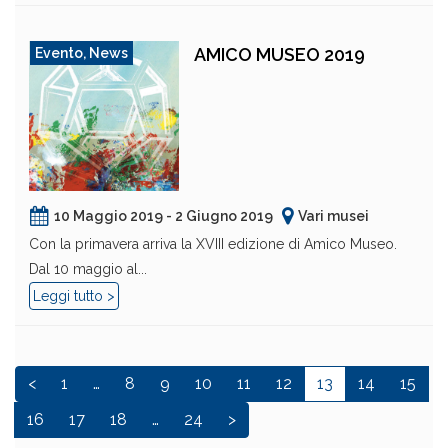
AMICO MUSEO 2019
Evento
,
News
10 Maggio 2019 - 2 Giugno 2019
Vari musei
Con la primavera arriva la XVIII edizione di Amico Museo.
Dal 10 maggio al...
Leggi tutto >
<
1
…
8
9
10
11
12
13
14
15
16
17
18
…
24
>