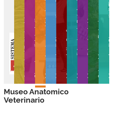
Museo degli Strumenti per il Calcolo
Museo degli Strumenti di
Museo di Anatomia Patologica
Museo Anatomico Veterinario
Museo di Anatomia Umana
Collezioni Egittologiche
Gipsoteca di Arte Antica
Orto e Museo Botanico
Museo della Grafica
Museo Anatomico
Veterinario