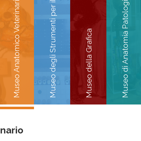
Museo degli Strumenti per il Calcolo
Museo di Anatomia Patologica
Museo Anatomico Veterinario
Museo della Grafica
nario