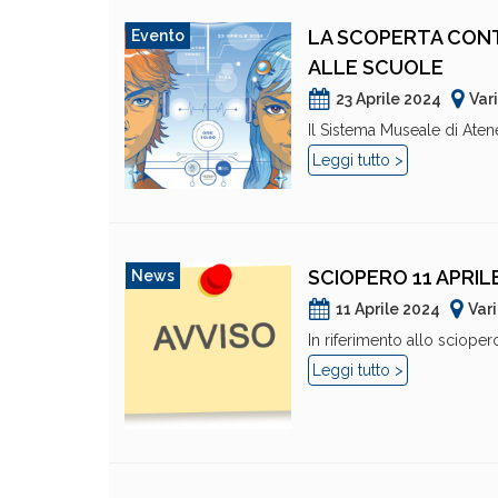
LA SCOPERTA CONT
Evento
ALLE SCUOLE
23 Aprile 2024
Var
Il Sistema Museale di Atene
Leggi tutto >
SCIOPERO 11 APRILE
News
11 Aprile 2024
Var
In riferimento allo sciopero
Leggi tutto >