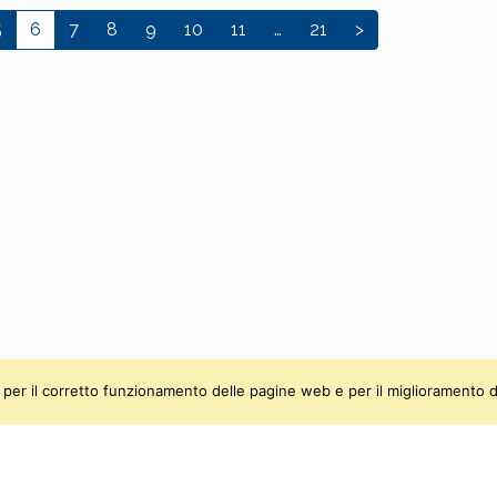
5
6
7
8
9
10
11
…
21
>
ti, per il corretto funzionamento delle pagine web e per il miglioramento d