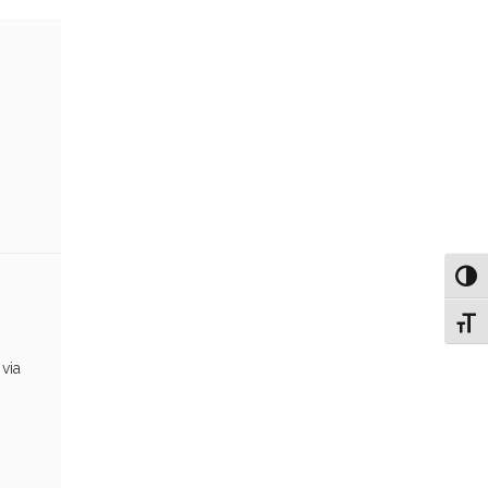
Attiv
Attiv
 via