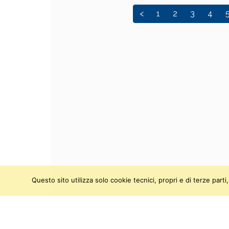
<
1
2
3
4
Questo sito utilizza solo cookie tecnici, propri e di terze par