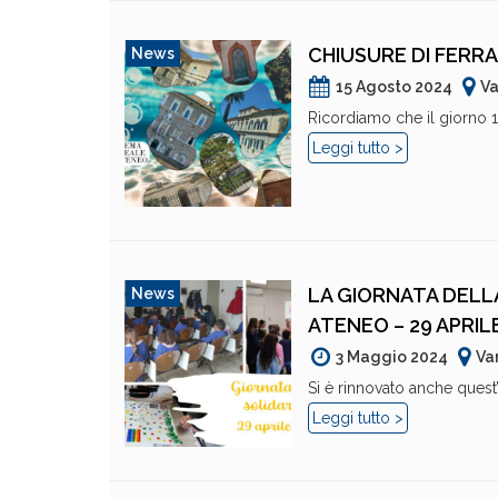
CHIUSURE DI FER
News
15 Agosto 2024
Va
Ricordiamo che il giorno 1
Leggi tutto >
LA GIORNATA DELLA
News
ATENEO – 29 APRIL
3 Maggio 2024
Va
Si è rinnovato anche quest’
Leggi tutto >