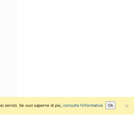
ei servizi. Se vuoi saperne di più,
consulta l'informativa
Ok