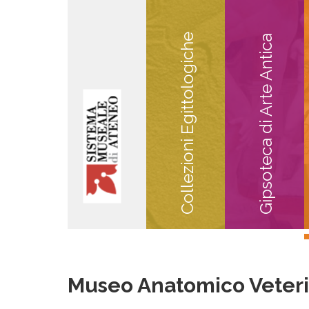
Collezioni Egittologiche
Gipsoteca di Arte Antica
Museo Anatomico Veteri