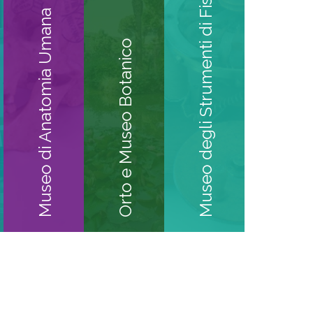
Museo degli Strumenti di Fisica
Museo di Anatomia Umana
Orto e Museo Botanico