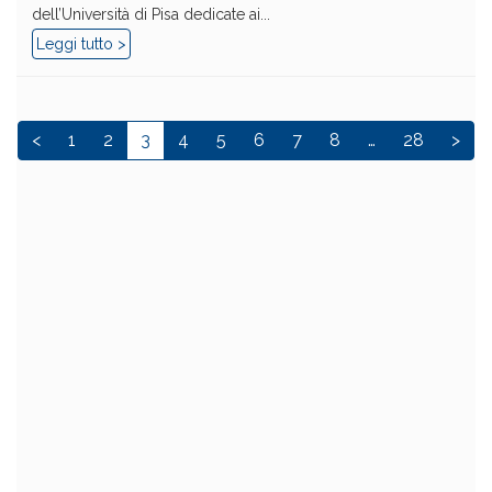
dell’Università di Pisa dedicate ai...
Leggi tutto >
<
1
2
3
4
5
6
7
8
…
28
>