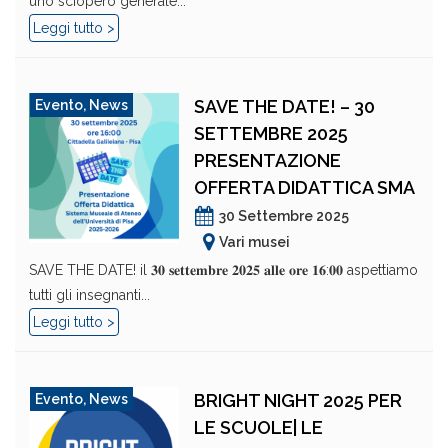
uno sciopero generale...
Leggi tutto >
SAVE THE DATE! – 30
Evento
,
News
SETTEMBRE 2025
PRESENTAZIONE
OFFERTA DIDATTICA SMA
30 Settembre 2025
Vari musei
SAVE THE DATE! il 𝟑𝟎 𝐬𝐞𝐭𝐭𝐞𝐦𝐛𝐫𝐞 𝟐𝟎𝟐𝟓 𝐚𝐥𝐥𝐞 𝐨𝐫𝐞 𝟏𝟔:𝟎𝟎 aspettiamo
tutti gli insegnanti...
Leggi tutto >
BRIGHT NIGHT 2025 PER
Evento
,
News
LE SCUOLE| LE