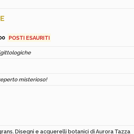
HE
:00
POSTI ESAURITI
Egittologiche
reperto misterioso!
rans. Disegni e acquerelli botanici di Aurora Tazza