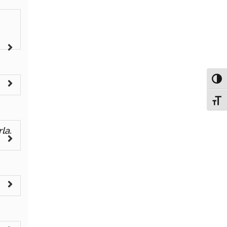
Attiv
Attiv
la.