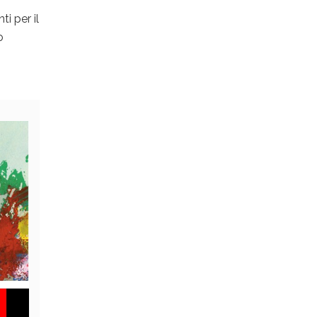
i per il
o