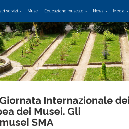
stri servizi
Musei
Educazione museale
News
Media
iornata Internazionale de
ea dei Musei. Gli
 musei SMA