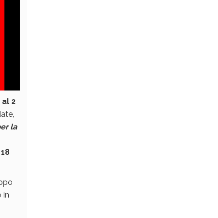
al 2
date,
er la
l
18
uppo
 in