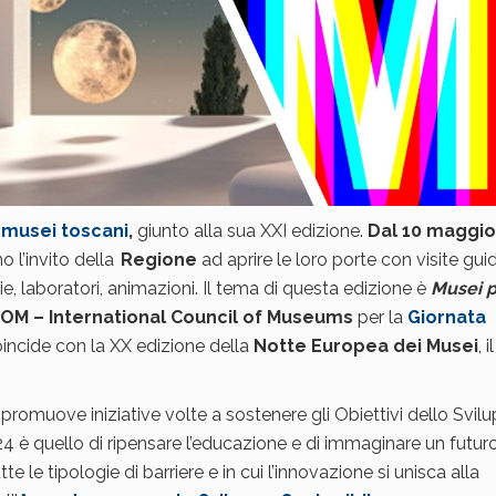
i musei toscani
,
giunto alla sua XXI edizione.
Dal 10 maggio 
o l’invito della
Regione
ad aprire le loro porte con visite gui
ie, laboratori, animazioni. Il tema di questa edizione è
Musei p
COM – International Council of Museums
per la
Giornata
incide con la XX edizione della
Notte Europea dei Musei
, i
promuove iniziative volte a sostenere gli Obiettivi dello Svil
024 è quello di ripensare l’educazione e di immaginare un futuro
e le tipologie di barriere e in cui l’innovazione si unisca alla