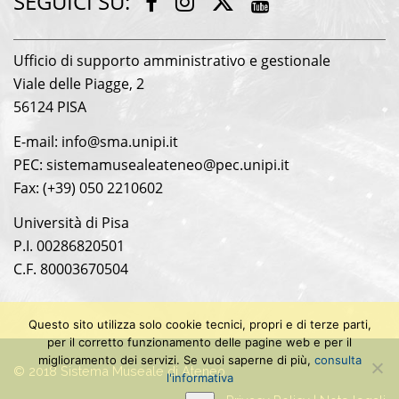
SEGUICI SU:
F
I
Y
w
a
n
o
i
c
s
u
Ufficio di supporto amministrativo e gestionale
t
e
t
t
Viale delle Piagge, 2
t
b
a
u
e
56124 PISA
o
g
b
r
o
r
e
E-mail: info@sma.unipi.it
k
a
PEC: sistemamusealeateneo@pec.unipi.it
m
Fax: (+39) 050 2210602
Università di Pisa
P.I. 00286820501
C.F. 80003670504
Questo sito utilizza solo cookie tecnici, propri e di terze parti,
per il corretto funzionamento delle pagine web e per il
miglioramento dei servizi. Se vuoi saperne di più,
consulta
© 2018 Sistema Museale di Ateneo
l'informativa