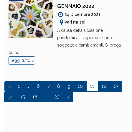
GENNAIO 2022
24 Dicembre 2021
Vari musei
A causa della situazione
pandemica, le aperture sono
soggette a cambiamenti. Si prega
quindi...
Leggi tutto >
<
1
…
6
7
8
9
10
11
12
13
14
15
16
…
23
>