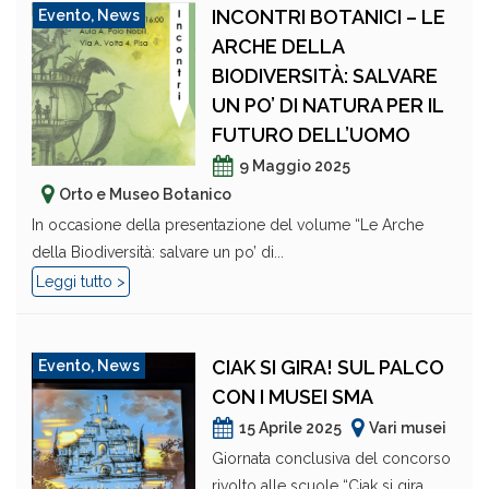
INCONTRI BOTANICI – LE
Evento
,
News
ARCHE DELLA
BIODIVERSITÀ: SALVARE
UN PO’ DI NATURA PER IL
FUTURO DELL’UOMO
9 Maggio 2025
Orto e Museo Botanico
In occasione della presentazione del volume “Le Arche
della Biodiversità: salvare un po’ di...
Leggi tutto >
CIAK SI GIRA! SUL PALCO
Evento
,
News
CON I MUSEI SMA
15 Aprile 2025
Vari musei
Giornata conclusiva del concorso
rivolto alle scuole “Ciak si gira…