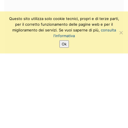
Questo sito utilizza solo cookie tecnici, propri e di terze parti,
per il corretto funzionamento delle pagine web e per il
miglioramento dei servizi. Se vuoi saperne di più,
consulta
l'informativa
Ok
SEGUICI SU:
T
F
I
Y