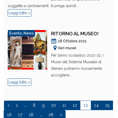
soggette a cambiamenti. Si prega quindi...
Leggi tutto >
RITORNO AL MUSEO!
Evento
,
News
28 Ottobre 2021
Vari musei
Per l’anno scolastico 2021-22, i
Musei del Sistema Museale di
Ateneo potranno nuovamente
accogliere...
Leggi tutto >
<
1
…
8
9
10
11
12
13
14
15
16
17
18
…
28
>