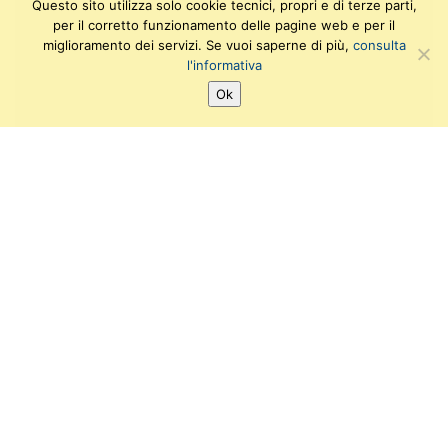
Questo sito utilizza solo cookie tecnici, propri e di terze parti,
per il corretto funzionamento delle pagine web e per il
miglioramento dei servizi. Se vuoi saperne di più,
consulta
l'informativa
Ok
SEGUICI SU:
T
F
I
Y
w
a
n
o
i
c
s
u