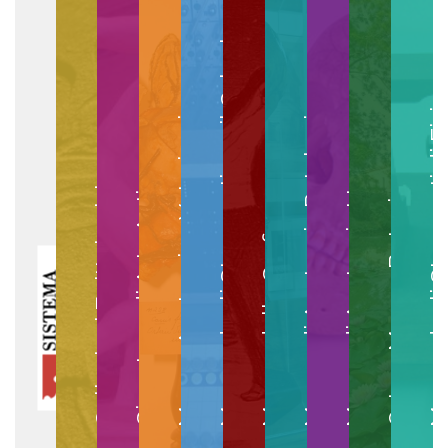
Museo degli Strumenti per il Calcolo
Museo degli Strumenti di
Museo di Anatomia Patologica
Museo Anatomico Veterinario
Museo di Anatomia Umana
Collezioni Egittologiche
Gipsoteca di Arte Antica
Orto e Museo Botanico
Museo della Grafica