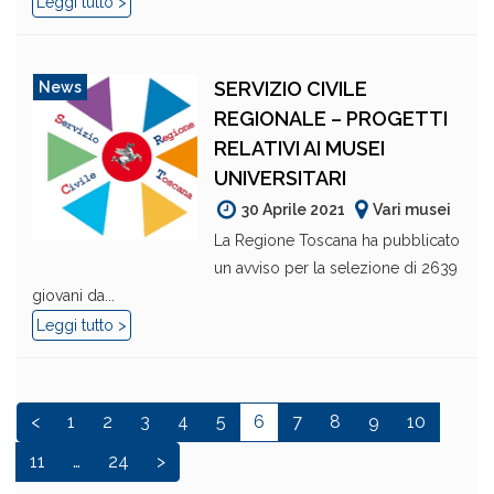
Leggi tutto >
SERVIZIO CIVILE
News
REGIONALE – PROGETTI
RELATIVI AI MUSEI
UNIVERSITARI
30 Aprile 2021
Vari musei
La Regione Toscana ha pubblicato
un avviso per la selezione di 2639
giovani da...
Leggi tutto >
<
1
2
3
4
5
6
7
8
9
10
11
…
24
>