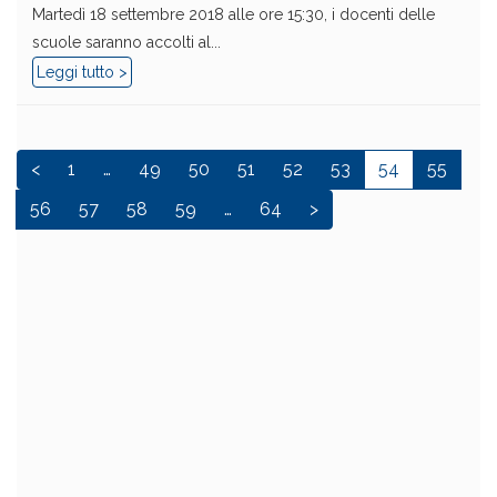
Martedì 18 settembre 2018 alle ore 15:30, i docenti delle
scuole saranno accolti al...
Leggi tutto >
<
1
…
49
50
51
52
53
54
55
56
57
58
59
…
64
>