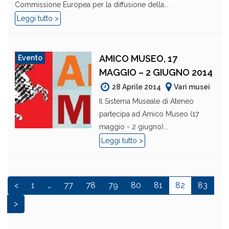
Commissione Europea per la diffusione della...
Leggi tutto >
AMICO MUSEO, 17
Evento
MAGGIO – 2 GIUGNO 2014
28 Aprile 2014
Vari musei
Il Sistema Museale di Ateneo
partecipa ad Amico Museo (17
maggio - 2 giugno)...
Leggi tutto >
<
1
…
77
78
79
80
81
82
83
>