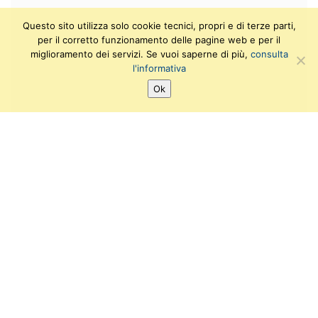
Questo sito utilizza solo cookie tecnici, propri e di terze parti,
per il corretto funzionamento delle pagine web e per il
miglioramento dei servizi. Se vuoi saperne di più,
consulta
l'informativa
Ok
SEGUICI SU:
T
F
I
Y
w
a
n
o