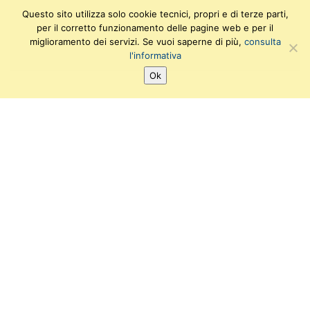
Questo sito utilizza solo cookie tecnici, propri e di terze parti,
per il corretto funzionamento delle pagine web e per il
miglioramento dei servizi. Se vuoi saperne di più,
consulta
l'informativa
Ok
SEGUICI SU:
T
F
I
Y
w
a
n
o
i
c
s
u
Ufficio di supporto amministrativo e gestionale
t
e
t
t
Viale delle Piagge, 2
t
b
a
u
e
56124 PISA
o
g
b
r
o
r
e
E-mail: info@sma.unipi.it
k
a
PEC: sistemamusealeateneo@pec.unipi.it
m
Fax: (+39) 050 2210602
Università di Pisa