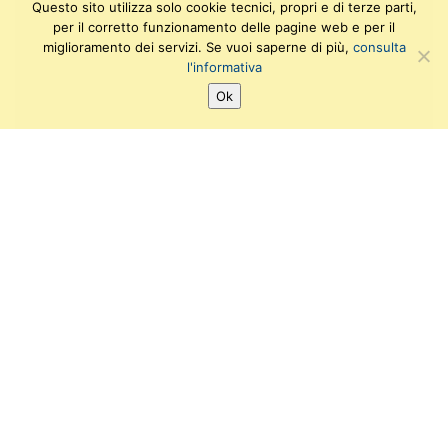
Questo sito utilizza solo cookie tecnici, propri e di terze parti,
per il corretto funzionamento delle pagine web e per il
miglioramento dei servizi. Se vuoi saperne di più,
consulta
l'informativa
Ok
SEGUICI SU:
T
F
I
Y
w
a
n
o
i
c
s
u