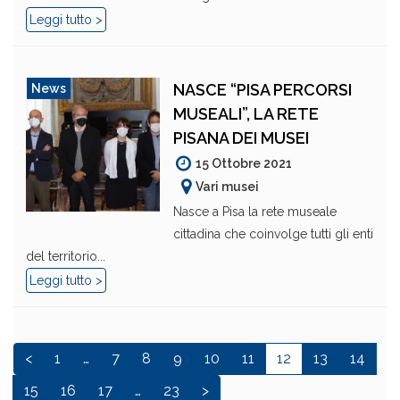
Leggi tutto >
NASCE “PISA PERCORSI
News
MUSEALI”, LA RETE
PISANA DEI MUSEI
15 Ottobre 2021
Vari musei
Nasce a Pisa la rete museale
cittadina che coinvolge tutti gli enti
del territorio...
Leggi tutto >
<
1
…
7
8
9
10
11
12
13
14
15
16
17
…
23
>