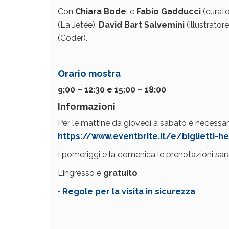
Con
Chiara Bode
i e
Fabio Gadducci
(curato
(
La Jetée
),
David Bart Salvemini
(illustratore
(Coder).
Orario mostra
9:00 – 12:30 e 15:00 – 18:00
Informazioni
Per le mattine da giovedì a sabato è necessari
https://www.eventbrite.it/e/biglietti-h
I pomeriggi e la domenica le prenotazioni sar
L’ingresso è
gratuito
•
Regole per la visita in sicurezza