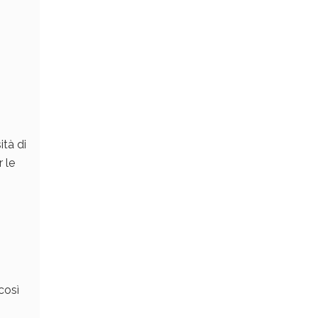
ità di
r le
così