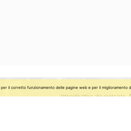
ti, per il corretto funzionamento delle pagine web e per il miglioramento d
Attiva/disattiva alto contrasto
e
E-mail: info@sma.unipi.it
U
PEC: sistemamusealeateneo@pec.unipi.it
P
Fax: (+39) 050 2210602
C