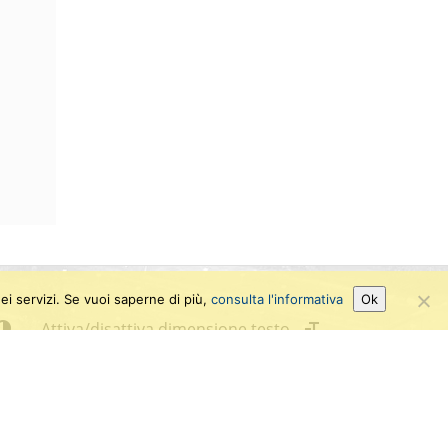
ei servizi. Se vuoi saperne di più,
consulta l'informativa
Ok
Attiva/disattiva dimensione testo
niversità di Pisa
.I. 00286820501
.F. 80003670504