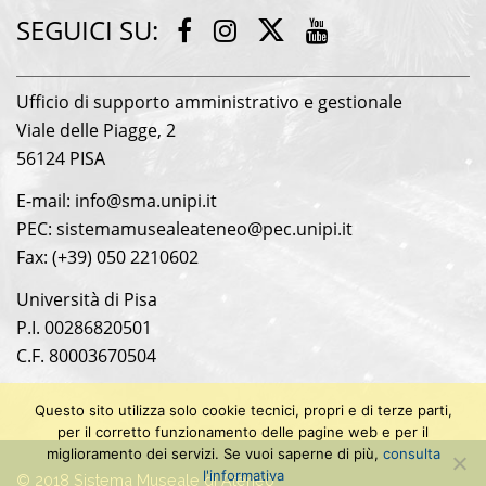
SEGUICI SU:
T
F
I
Y
w
a
n
o
i
c
s
u
Ufficio di supporto amministrativo e gestionale
t
e
t
t
Viale delle Piagge, 2
t
b
a
u
e
56124 PISA
o
g
b
r
o
r
e
E-mail: info@sma.unipi.it
k
a
PEC: sistemamusealeateneo@pec.unipi.it
m
Fax: (+39) 050 2210602
Università di Pisa
P.I. 00286820501
C.F. 80003670504
Questo sito utilizza solo cookie tecnici, propri e di terze parti,
per il corretto funzionamento delle pagine web e per il
miglioramento dei servizi. Se vuoi saperne di più,
consulta
l'informativa
© 2018 Sistema Museale di Ateneo