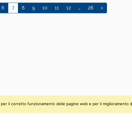
6
7
8
9
10
11
12
…
28
>
ti, per il corretto funzionamento delle pagine web e per il miglioramento d