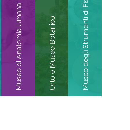
Museo degli Strumenti di Fisica
Museo di Anatomia Umana
Orto e Museo Botanico