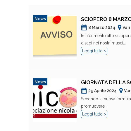
SCIOPERO 8 MARZO:
News
8 Marzo 2024
Vari
In riferimento allo scioper
disagi nei nostri musei....
Leggi tutto >
GIORNATA DELLA SO
News
29 Aprile 2024
Var
Secondo la nuova formulazio
promuovere...
Leggi tutto >