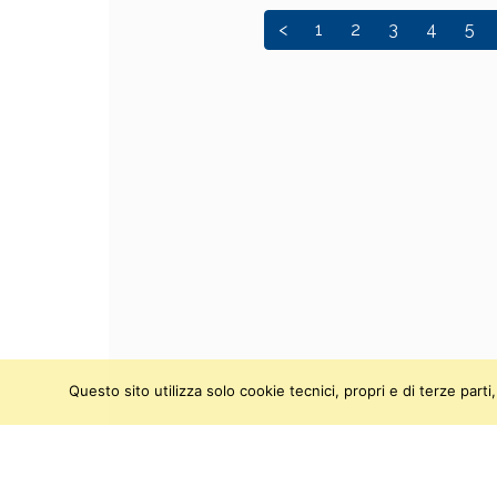
<
1
2
3
4
5
Questo sito utilizza solo cookie tecnici, propri e di terze par