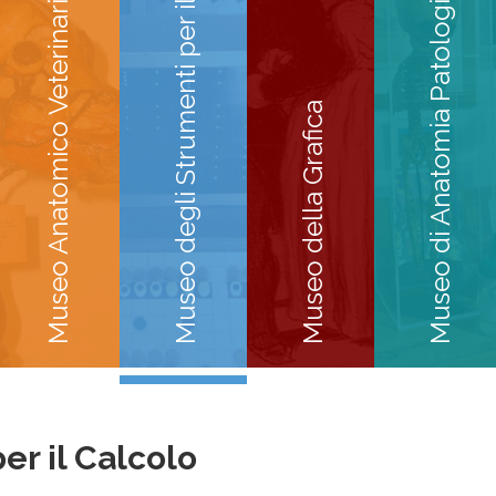
Museo degli Strumenti per il Calcolo
Museo di Anatomia Patologica
Museo Anatomico Veterinario
Museo della Grafica
er il Calcolo