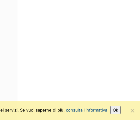
ei servizi. Se vuoi saperne di più,
consulta l'informativa
Ok