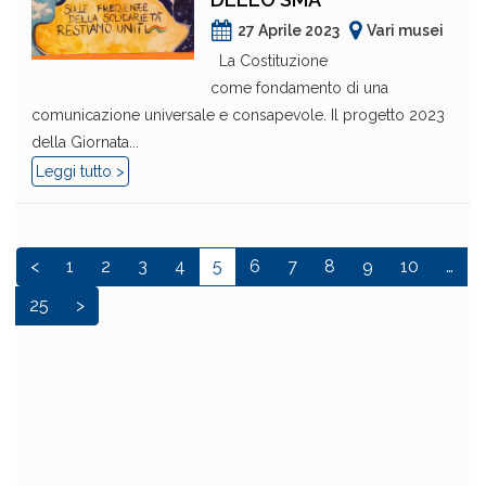
27 Aprile 2023
Vari musei
La Costituzione
come fondamento di una
comunicazione universale e consapevole. Il progetto 2023
della Giornata...
Leggi tutto >
<
1
2
3
4
5
6
7
8
9
10
…
25
>