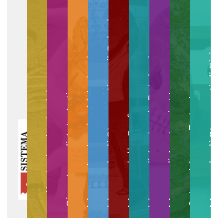
Museo degli Strumenti per il Calcolo
Museo degli Strumenti di
Museo di Anatomia Patologica
Museo Anatomico Veterinario
Museo di Anatomia Umana
Collezioni Egittologiche
Gipsoteca di Arte Antica
Orto e Museo Botanico
Museo della Grafica