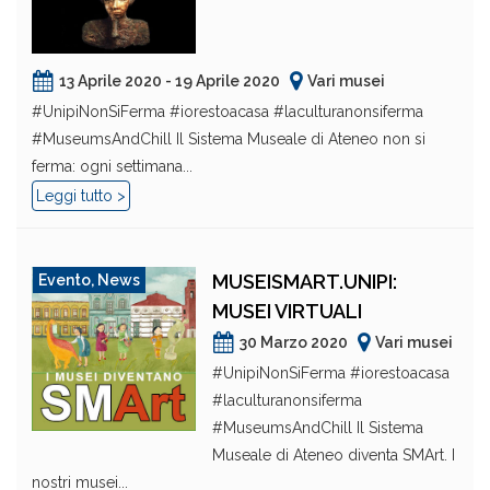
13 Aprile 2020 - 19 Aprile 2020
Vari musei
#UnipiNonSiFerma #iorestoacasa #laculturanonsiferma
#MuseumsAndChill Il Sistema Museale di Ateneo non si
ferma: ogni settimana...
Leggi tutto >
MUSEISMART.UNIPI:
Evento
,
News
MUSEI VIRTUALI
30 Marzo 2020
Vari musei
#UnipiNonSiFerma #iorestoacasa
#laculturanonsiferma
#MuseumsAndChill Il Sistema
Museale di Ateneo diventa SMArt. I
nostri musei...