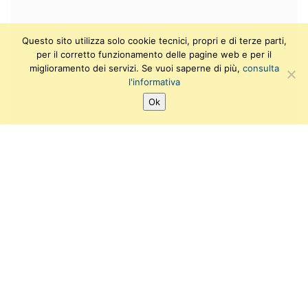
Questo sito utilizza solo cookie tecnici, propri e di terze parti,
per il corretto funzionamento delle pagine web e per il
miglioramento dei servizi. Se vuoi saperne di più,
consulta
l'informativa
Ok
SEGUICI SU:
T
F
I
Y