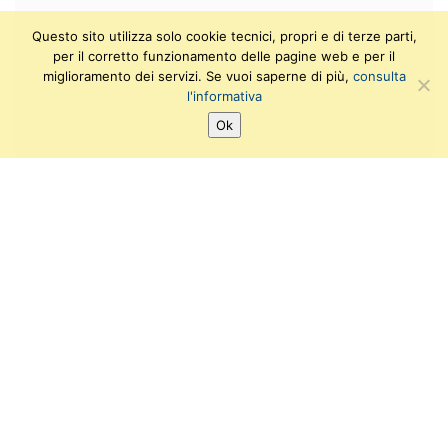
Questo sito utilizza solo cookie tecnici, propri e di terze parti,
per il corretto funzionamento delle pagine web e per il
miglioramento dei servizi. Se vuoi saperne di più,
consulta
l'informativa
Ok
SEGUICI SU:
T
F
I
Y
w
a
n
o