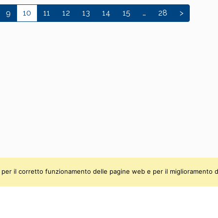
9
10
11
12
13
14
15
…
28
>
ti, per il corretto funzionamento delle pagine web e per il miglioramento d