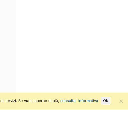
ei servizi. Se vuoi saperne di più,
consulta l'informativa
Ok