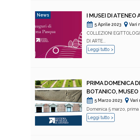
I MUSEI DI ATENE
News
5 Aprile 2023
Vari
COLLEZIONI EGITTOLOGICH
DI ARTE...
Leggi tutto >
PRIMA DOMENICA D
BOTANICO, MUSEO 
5 Marzo 2023
Vari
Domenica 5 marzo, prima d
Leggi tutto >