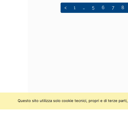
<
1
…
5
6
7
8
Questo sito utilizza solo cookie tecnici, propri e di terze par