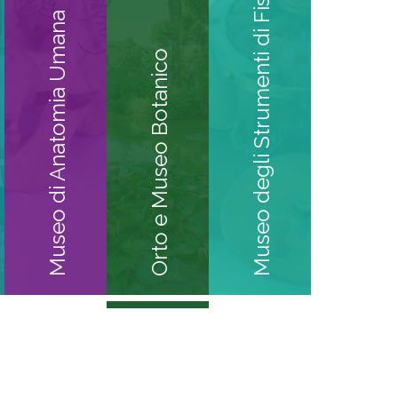
Museo degli Strumenti di Fisica
Museo di Anatomia Umana
Orto e Museo Botanico