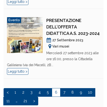
Leggi tutto >
PRESENTAZIONE
Evento
DELL’OFFERTA
DIDATTICA A.S. 2023-2024
27 Settembre 2023
Vari musei
Mercoledì 27 settembre 2023 alle
ore 16:00, presso la Cittadella
Galileiana (via dei Macelli, 2B...
Leggi tutto >
<
1
2
3
4
5
6
7
8
9
10
11
…
21
>