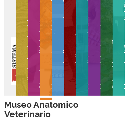
Museo degli Strumenti per il Calcolo
Museo degli Strumenti di
Museo di Anatomia Patologica
Museo Anatomico Veterinario
Museo di Anatomia Umana
Collezioni Egittologiche
Gipsoteca di Arte Antica
Orto e Museo Botanico
Museo della Grafica
Museo Anatomico
Veterinario