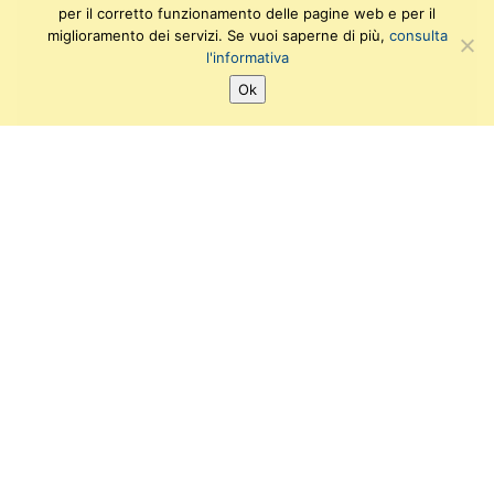
per il corretto funzionamento delle pagine web e per il
miglioramento dei servizi. Se vuoi saperne di più,
consulta
l'informativa
Ok
SEGUICI SU:
T
F
I
Y
w
a
n
o