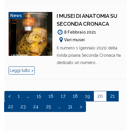
I MUSEI DI ANATOMIA SU
News
SECONDA CRONACA
8 Febbraio 2021
Vari musei
Il numero 1 (gennaio 2021) della
rivista pisana Seconda Cronaca ha
dedicato un numero...
Leggi tutto >
<
1
…
15
16
17
18
19
20
21
22
23
24
25
…
31
>