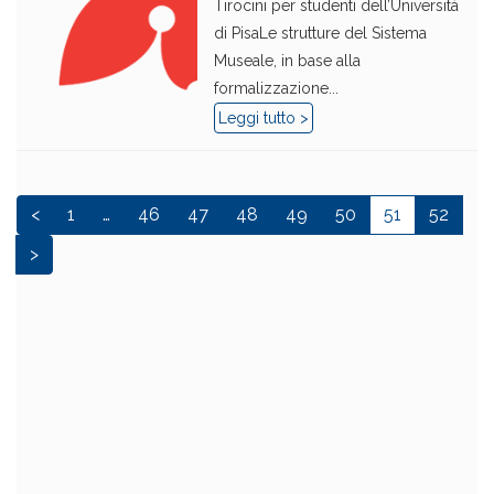
Tirocini per studenti dell’Università
di PisaLe strutture del Sistema
Museale, in base alla
formalizzazione...
Leggi tutto >
<
1
…
46
47
48
49
50
51
52
>