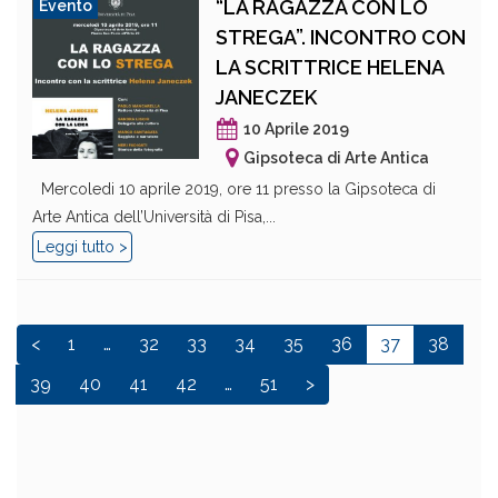
“LA RAGAZZA CON LO
Evento
STREGA”. INCONTRO CON
LA SCRITTRICE HELENA
JANECZEK
10 Aprile 2019
Gipsoteca di Arte Antica
Mercoledi 10 aprile 2019, ore 11 presso la Gipsoteca di
Arte Antica dell’Università di Pisa,...
Leggi tutto >
<
1
…
32
33
34
35
36
37
38
39
40
41
42
…
51
>