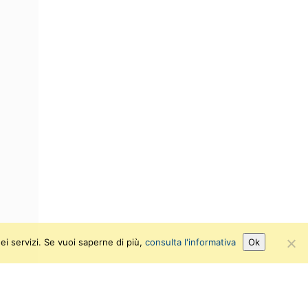
ei servizi. Se vuoi saperne di più,
consulta l'informativa
Ok