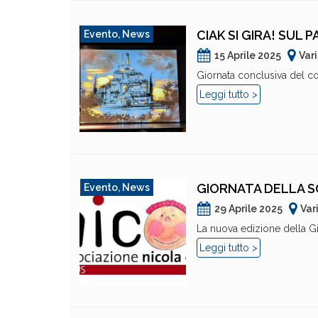
CIAK SI GIRA! SUL 
Evento
,
News
15 Aprile 2025
Var
Giornata conclusiva del con
Leggi tutto >
GIORNATA DELLA SO
Evento
,
News
29 Aprile 2025
Var
La nuova edizione della Gi
Leggi tutto >