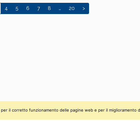
4
5
6
7
8
…
20
>
ti, per il corretto funzionamento delle pagine web e per il miglioramento d