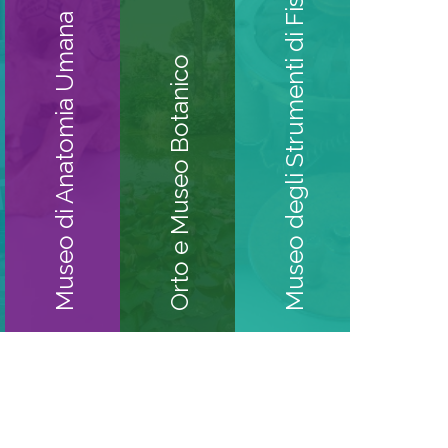
Museo degli Strumenti di Fisica
Museo di Anatomia Umana
Orto e Museo Botanico