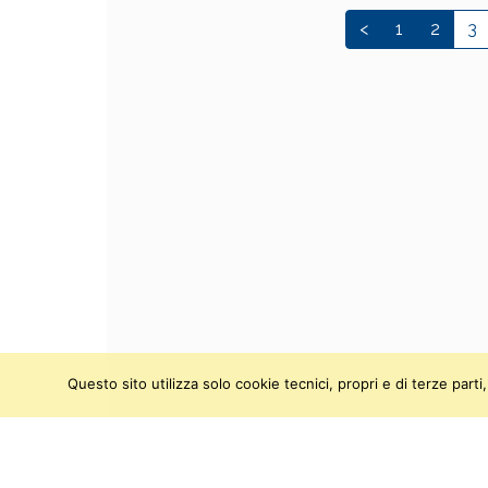
<
1
2
3
Questo sito utilizza solo cookie tecnici, propri e di terze par