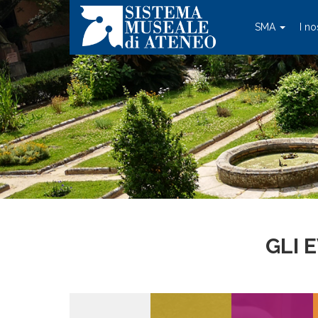
SMA
I no
GLI 