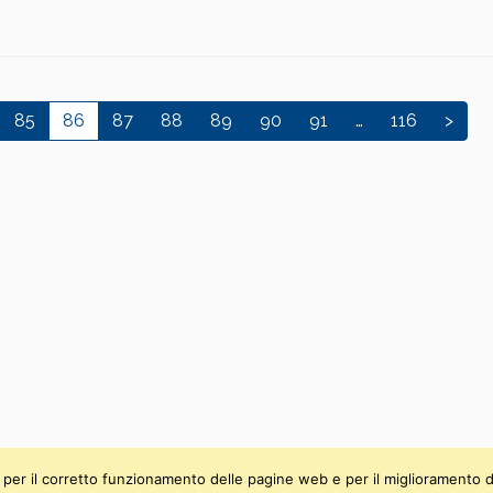
85
86
87
88
89
90
91
…
116
>
ti, per il corretto funzionamento delle pagine web e per il miglioramento d