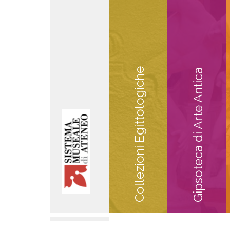
Collezioni Egittologiche
Gipsoteca di Arte Antica