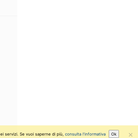
ei servizi. Se vuoi saperne di più,
consulta l'informativa
Ok