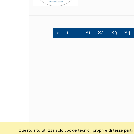
<
1
…
81
82
83
84
Questo sito utilizza solo cookie tecnici, propri e di terze par