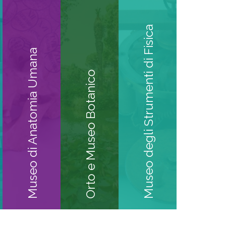
Museo degli Strumenti di Fisica
Museo di Anatomia Umana
Orto e Museo Botanico