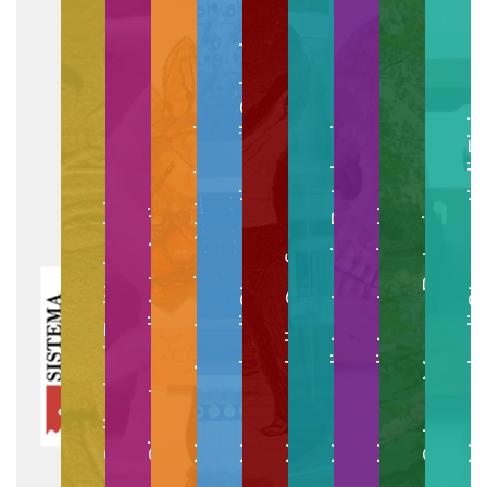
Museo degli Strumenti per il Calcolo
Museo degli Strumenti di
Museo di Anatomia Patologica
Museo Anatomico Veterinario
Museo di Anatomia Umana
Collezioni Egittologiche
Gipsoteca di Arte Antica
Orto e Museo Botanico
Museo della Grafica