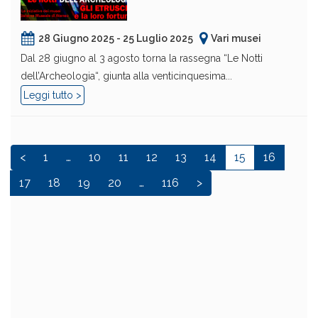
28 Giugno 2025 - 25 Luglio 2025
Vari musei
Dal 28 giugno al 3 agosto torna la rassegna “Le Notti
dell’Archeologia“, giunta alla venticinquesima...
Leggi tutto >
<
1
…
10
11
12
13
14
15
16
17
18
19
20
…
116
>