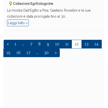
Collezioni Egittologiche
La mostra Dall’Egitto a Pisa. Gaetano Rosellini e le sue
collezioni è stata prorogata fino al 30...
Leggi tutto >
<
1
…
7
8
9
10
11
12
13
14
15
16
17
…
30
>