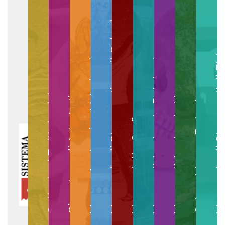
Museo degli Strumenti per il Calcolo
Museo degli Strumenti di
Museo di Anatomia Patologica
Museo Anatomico Veterinario
Museo di Anatomia Umana
Collezioni Egittologiche
Gipsoteca di Arte Antica
Orto e Museo Botanico
Museo della Grafica