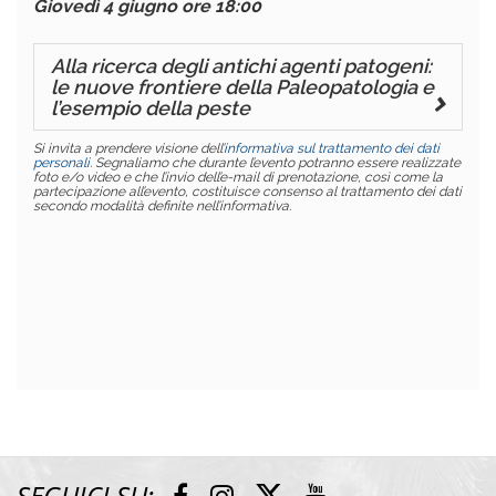
Giovedì 4 giugno ore 18:00
Alla ricerca degli antichi agenti patogeni:
le nuove frontiere della Paleopatologia e
l’esempio della peste
Si invita a prendere visione dell’
informativa sul trattamento dei dati
personali
. Segnaliamo che durante l’evento potranno essere realizzate
foto e/o video e che l’invio dell’e-mail di prenotazione, così come la
partecipazione all’evento, costituisce consenso al trattamento dei dati
secondo modalità definite nell’informativa
.
SEGUICI SU:
T
F
I
Y