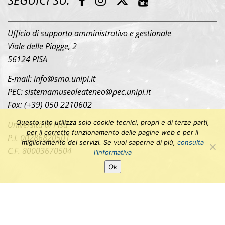
w
a
n
o
i
c
s
u
Ufficio di supporto amministrativo e gestionale
t
e
t
t
Viale delle Piagge, 2
t
b
a
u
e
56124 PISA
o
g
b
r
o
r
e
E-mail: info@sma.unipi.it
k
a
PEC: sistemamusealeateneo@pec.unipi.it
m
Fax: (+39) 050 2210602
Questo sito utilizza solo cookie tecnici, propri e di terze parti,
Università di Pisa
per il corretto funzionamento delle pagine web e per il
P.I. 00286820501
miglioramento dei servizi. Se vuoi saperne di più,
consulta
C.F. 80003670504
l'informativa
Ok
© 2018 Sistema Museale di Ateneo
Privacy Policy
|
Note legali